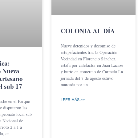
COLONIA AL DÍA
Nueve detenidos y decomiso de
estupefacientes tras la Operación
Vecindad en Florencio Sánchez,
ica:
estafa por calefactor en Juan Lacaze
e Nueva
y hurto en comercio de Carmelo La
Artesano
jornada del 7 de agosto estuvo
el sub 17
marcada por un
LEER MÁS >>
oche en el Parque
 disputaron las
mpeonato local sub
a Nacional de
rrotó 2 a 1 a
la, en