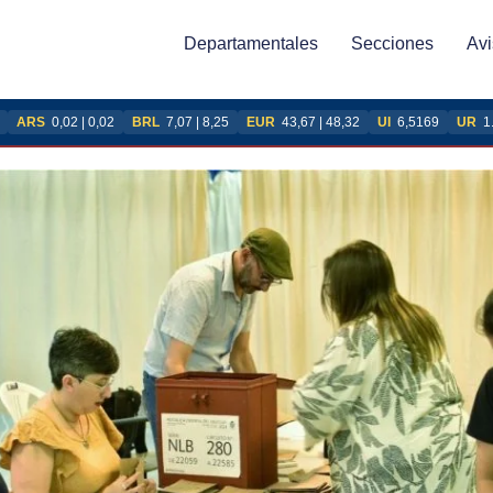
Departamentales
Secciones
Avi
ARS
0,02 | 0,02
BRL
7,07 | 8,25
EUR
43,67 | 48,32
UI
6,5169
UR
1