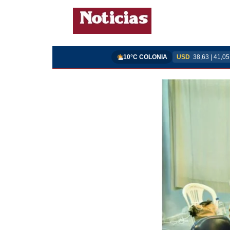
10°C COLONIA
USD
38,63 | 41,05