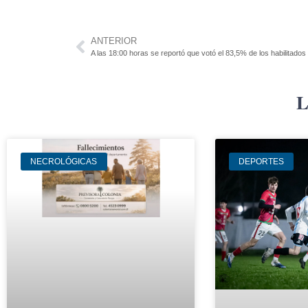
ANTERIOR
A las 18:00 horas se reportó que votó el 83,5% de los habilitados
L
NECROLÓGICAS
DEPORTES