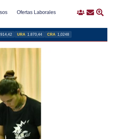
sos
Ofertas Laborales
Ingreso
Contacto
Buscar
.914,42
URA
1.870,44
CRA
1,0248