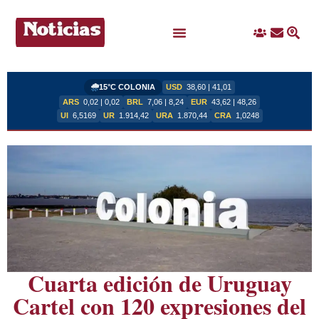
Ingreso
Contacto
Busc
Ofertas Laborales
15°C COLONIA
USD
38,60 | 41,01
ARS
0,02 | 0,02
BRL
7,06 | 8,24
EUR
43,62 | 48,26
UI
6,5169
UR
1.914,42
URA
1.870,44
CRA
1,0248
Cuarta edición de Uruguay
Cartel con 120 expresiones del