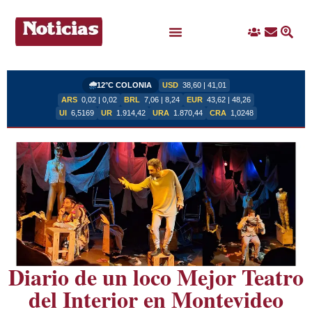
Ingreso
Contacto
Busc
Ofertas Laborales
12°C COLONIA
USD
38,60 | 41,01
ARS
0,02 | 0,02
BRL
7,06 | 8,24
EUR
43,62 | 48,26
UI
6,5169
UR
1.914,42
URA
1.870,44
CRA
1,0248
Diario de un loco Mejor Teatro
del Interior en Montevideo