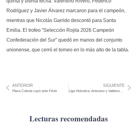
quinta y última fecha. Valentino Rivero, Federico
Rodríguez y Javier Álvarez marcaron para el campeón,
mientras que Nicolás Garrido descontó para Santa
Emilia. El trofeo “Selección Rojita 2026 Campeón
Confederación del Sur” quedó en manos del conjunto
unionense, que cerró el torneo en lo más alto de la tabla.
ANTERIOR
SIGUIENTE
Plaza Colonia cayó ante Fénix
Liga Helvetica: Artesano y Valdense comparten la punta del sub 17 luego de disputada la quinta fecha
Lecturas recomendadas