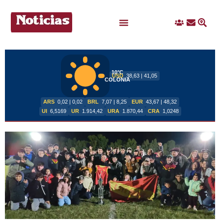
Ingreso
Contacto
Busc
Ofertas Laborales
10°C
USD
38,63 | 41,05
COLONIA
ARS
0,02 | 0,02
BRL
7,07 | 8,25
EUR
43,67 | 48,32
UI
6,5169
UR
1.914,42
URA
1.870,44
CRA
1,0248