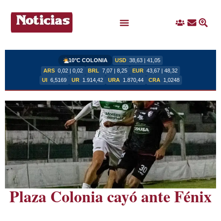
Ingreso
Contacto
Busc
Ofertas Laborales
10°C COLONIA
USD
38,63 | 41,05
ARS
0,02 | 0,02
BRL
7,07 | 8,25
EUR
43,67 | 48,32
UI
6,5169
UR
1.914,42
URA
1.870,44
CRA
1,0248
Plaza Colonia cayó ante Fénix