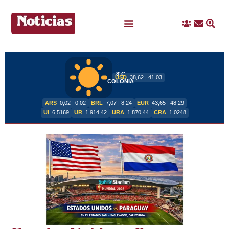
Ingreso
Contacto
Busc
Ofertas Laborales
8°C
USD
38,62 | 41,03
COLONIA
ARS
0,02 | 0,02
BRL
7,07 | 8,24
EUR
43,65 | 48,29
UI
6,5169
UR
1.914,42
URA
1.870,44
CRA
1,0248