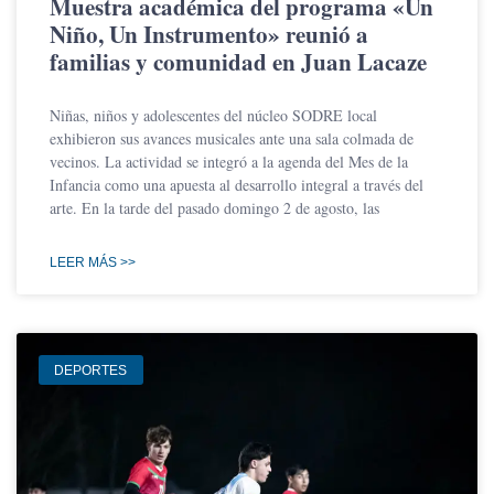
Muestra académica del programa «Un
Niño, Un Instrumento» reunió a
familias y comunidad en Juan Lacaze
Niñas, niños y adolescentes del núcleo SODRE local
exhibieron sus avances musicales ante una sala colmada de
vecinos. La actividad se integró a la agenda del Mes de la
Infancia como una apuesta al desarrollo integral a través del
arte. En la tarde del pasado domingo 2 de agosto, las
LEER MÁS >>
DEPORTES