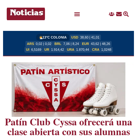
Ingreso
Contacto
Busc
Ofertas Laborales
13°C COLONIA
USD
38,60 | 41,01
ARS
0,02 | 0,02
BRL
7,06 | 8,24
EUR
43,62 | 48,26
UI
6,5169
UR
1.914,42
URA
1.870,44
CRA
1,0248
Patín Club Cyssa ofrecerá una
clase abierta con sus alumnas