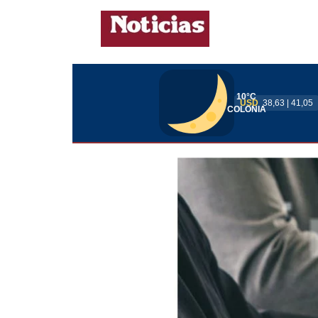
10°C
USD
38,63 | 41,05
COLONIA