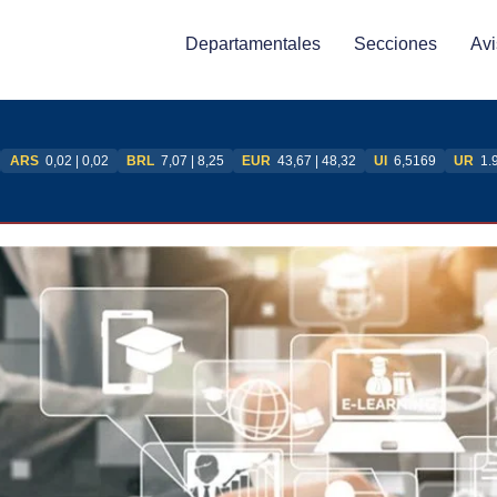
Departamentales
Secciones
Avi
ARS
0,02 | 0,02
BRL
7,07 | 8,25
EUR
43,67 | 48,32
UI
6,5169
UR
1.