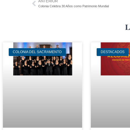
ANTERIOR
Colonia Celebra 30 Años como Patrimonio Mundial
L
COLONIA DEL SACRAMENTO
DESTACADOS