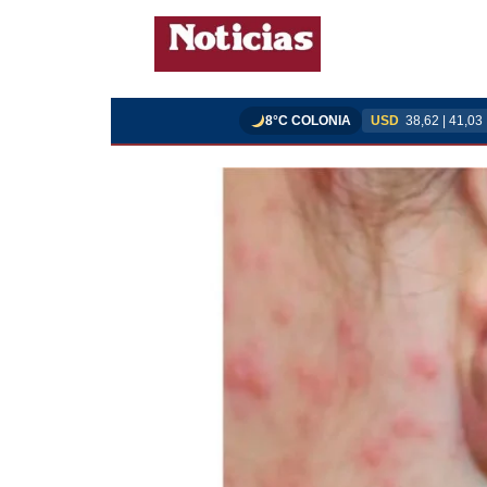
8°C COLONIA
USD
38,62 | 41,03