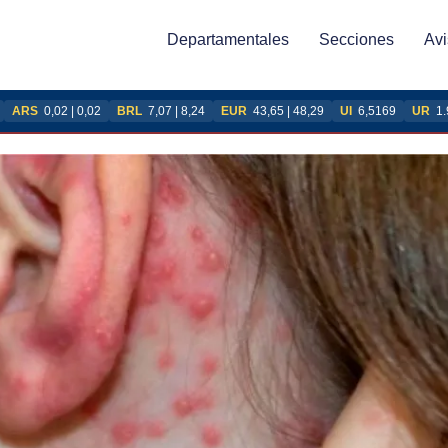
Departamentales
Secciones
Avi
ARS
0,02 | 0,02
BRL
7,07 | 8,24
EUR
43,65 | 48,29
UI
6,5169
UR
1.