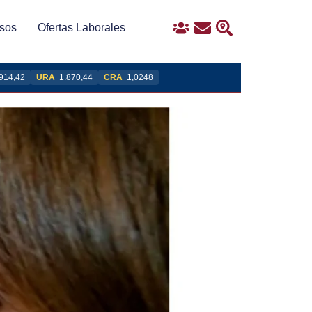
sos
Ofertas Laborales
Ingreso
Contacto
Buscar
914,42
URA
1.870,44
CRA
1,0248