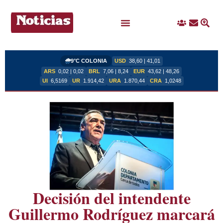
Ingreso
Contacto
Busc
Ofertas Laborales
9°C COLONIA
USD
38,60 | 41,01
ARS
0,02 | 0,02
BRL
7,06 | 8,24
EUR
43,62 | 48,26
UI
6,5169
UR
1.914,42
URA
1.870,44
CRA
1,0248
Decisión del intendente
Guillermo Rodríguez marcará