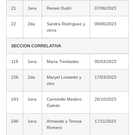
21
1era
Reneé Oudrí
07/06/2023
22
2da
Sandra Rodríguez y
08/06/2023
otros
SECCION CORRELATIVA
119
1era
María Trinidades
05/03/2023
226
2da
Maryel Lovisetto y
17/03/2023
otro
243
1era
Carminillo Medero
26/10/2023
Galván
246
1era
Armando y Teresa
17/11/2023
Romero