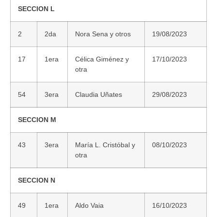
SECCION L
2
2da
Nora Sena y otros
19/08/2023
17
1era
Célica Giménez y
17/10/2023
otra
54
3era
Claudia Uñates
29/08/2023
SECCION M
43
3era
María L. Cristóbal y
08/10/2023
otra
SECCION N
49
1era
Aldo Vaia
16/10/2023