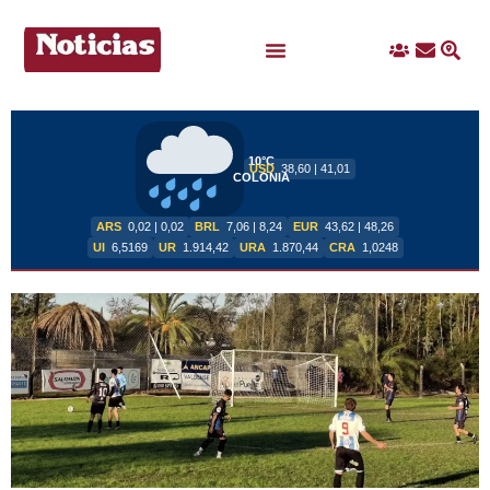
Ingreso
Contacto
Busc
Ofertas Laborales
10°C
USD
38,60 | 41,01
COLONIA
ARS
0,02 | 0,02
BRL
7,06 | 8,24
EUR
43,62 | 48,26
UI
6,5169
UR
1.914,42
URA
1.870,44
CRA
1,0248